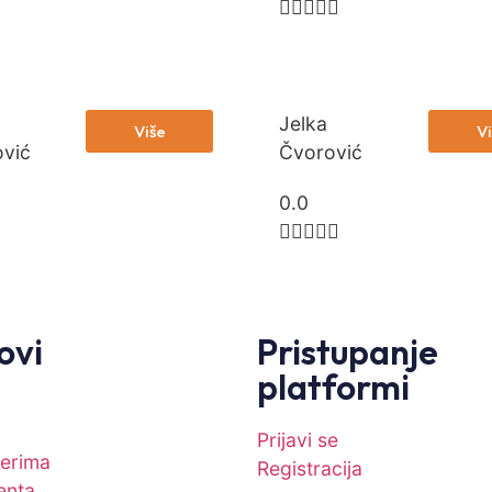





Jelka
Više
Vi
vić
Čvorović
0.0





ovi
Pristupanje
platformi
i
Prijavi se
nerima
Registracija
enta