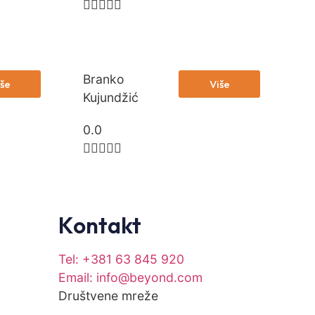





Branko
še
Više
Kujundžić
0.0





Kontakt
Tel: +381 63 845 920
Email: info@beyond.com
Društvene mreže