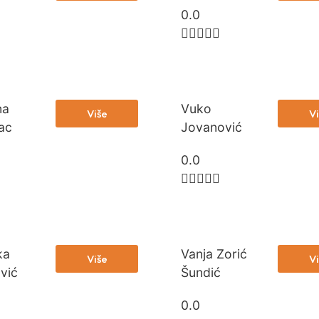
0.0





na
Vuko
Više
Vi
ac
Jovanović
0.0





ka
Vanja Zorić
Više
Vi
vić
Šundić
0.0