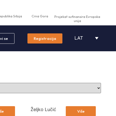
epublika Srbija
Crna Gora
Projekat sufinansira Evropska
unija
LAT
vi se
Registracija
Željko Lučić
še
Više