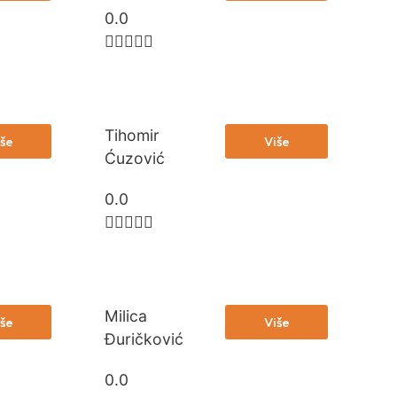
0.0





Tihomir
še
Više
Ćuzović
0.0





Milica
še
Više
Đuričković
0.0