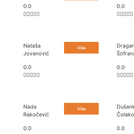
0.0
0.0










Nataša
Draga
Više
Jovanović
Šofran
0.0
0.0










Nada
Dušan
Više
Rakočević
Čolako
0.0
0.0