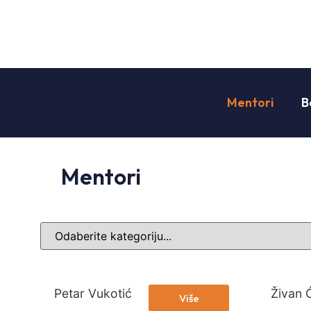
Mentori
B
Mentori
Petar Vukotić
Živan Ć
Više