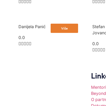










Danijela Panić
Stefan
Više
Jovano
0.0





0.0





Link
Mentor
Beyond
O part
Dokum