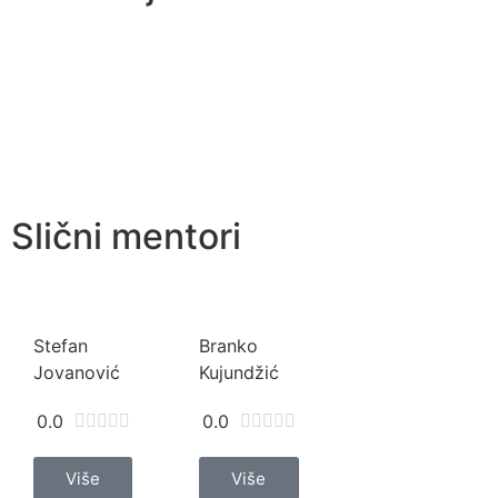
Slični mentori
Stefan
Branko
Jovanović
Kujundžić
0.0
0.0










Više
Više