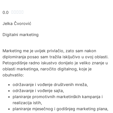
0.0





Jelka Čvorović
Digitalni marketing
Marketing me je uvijek privlačio, zato sam nakon
diplomiranja posao sam tražila isključivo u ovoj oblasti.
Petogodišnje radno iskustvo donijelo je veliko znanje u
oblasti marketinga, naročito digitalnog, koje je
obuhvatilo:
održavanje i vođenje društvenih mreža,
održavanje i vođenje sajta,
planiranje promotivnih marketinških kampanja i
realizacija istih,
planiranje mjesečnog i godišnjeg marketing plana,