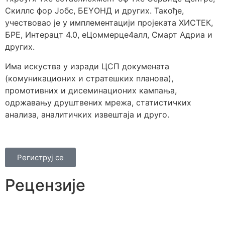
Скиллс фор Јобс, БЕYОНД и других. Такође,
учествовао је у имплементацији пројеката ХИСТЕК,
БРЕ, Интерацт 4.0, еЦоммерце4алл, Смарт Адриа и
других.
Има искуства у изради ЦСП докумената
(комуникационих и стратешких планова),
промотивних и дисеминационих кампања,
одржавању друштвених мрежа, статистичких
анализа, аналитичких извештаја и друго.
Региструј се
Рецензије