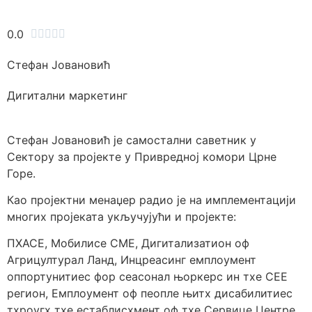
0.0





Стефан Јовановић
Дигитални маркетинг
Стефан Јовановић је самостални саветник у
Сектору за пројекте у Привредној комори Црне
Горе.
Као пројектни менаџер радио је на имплементацији
многих пројеката укључујући и пројекте:
ПХАСЕ, Мобилисе СМЕ, Дигитализатион оф
Агрицултурал Ланд, Инцреасинг емплоyмент
оппортунитиес фор сеасонал њоркерс ин тхе СЕЕ
регион, Емплоyмент оф пеопле њитх дисабилитиес
тхроугх тхе естаблисхмент оф тхе Сервице Центре,