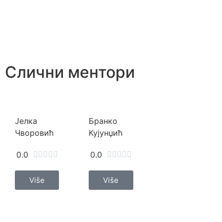
Слични ментори
Јелка
Бранко
Чворовић
Кујунџић
0.0
0.0










Više
Više