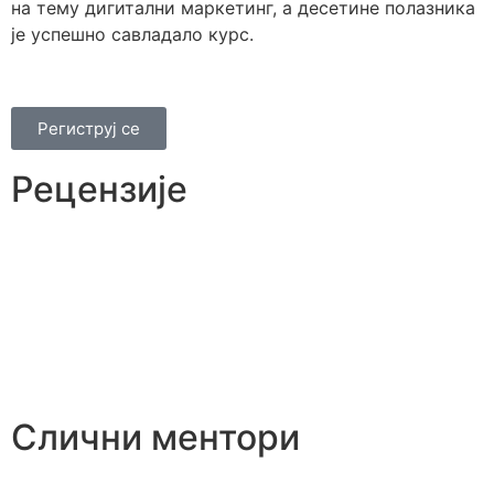
на тему дигитални маркетинг, а десетине полазника
је успешно савладало курс.
Региструј се
Рецензије
Слични ментори