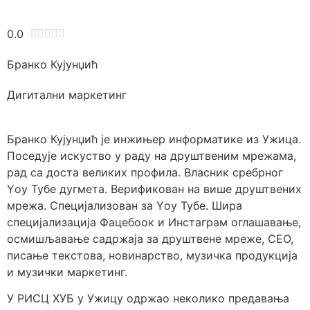
0.0





Бранко Кујунџић
Дигитални маркетинг
Бранко Кујунџић је инжињер информатике из Ужица.
Поседује искуство у раду на друштвеним мрежама,
рад са доста великих профила. Власник сребрног
Yоу Тубе дугмета. Верификован на више друштвених
мрежа. Специјализован за Yоу Тубе. Шира
специјализација Фацебоок и Инстаграм оглашавање,
осмишљавање садржаја за друштвене мреже, СЕО,
писање текстова, новинарство, музичка продукција
и музички маркетинг.
У РИСЦ ХУБ у Ужицу одржао неколико предавања