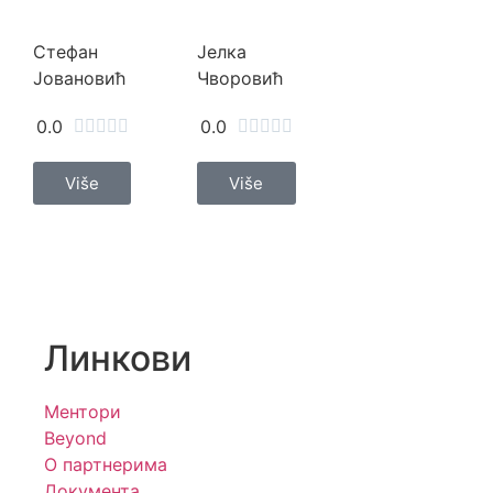
Стефан
Јелка
Јовановић
Чворовић
0.0
0.0










Više
Više
Линкови
Ментори
Beyond
О партнерима
Документа