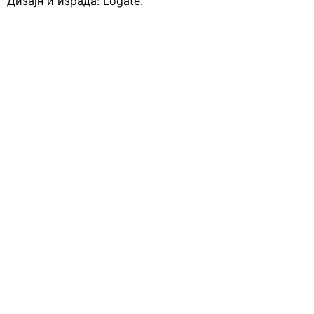
Дизајн и израда:
Logate
.